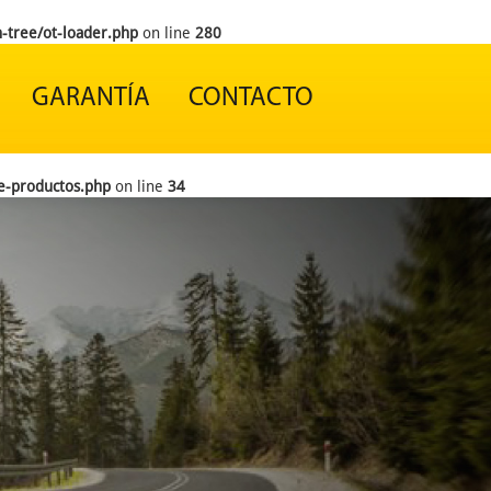
-tree/ot-loader.php
on line
280
GARANTÍA
CONTACTO
e-productos.php
on line
34